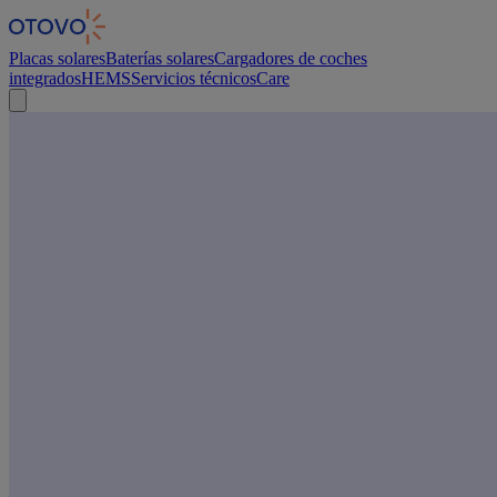
Panel de gestión de cookies
Placas solares
Baterías solares
Cargadores de coches
integrados
HEMS
Servicios técnicos
Care